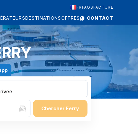
FR
FAQS
FACTURE
ÉRATEURS
DESTINATIONS
OFFRES
CONTACT
ERRY
app
rrivée
Chercher Ferry