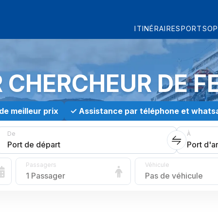
ITINÉRAIRES
PORTS
OP
R CHERCHEUR DE F
de meilleur prix
✓
Assistance par téléphone et whats
De
À
Port de départ
Port d'a
Passagers
Véhicule
1 Passager
Pas de véhicule