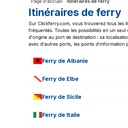
Page d'accueil
Itinéraires de ferry
Itinéraires de ferry
Sur Clickferry.com, vous trouverez tous les it
fréquentés. Toutes les possibilités en un seul
d'origine au port de destination : sa localisati
avec d'autres ports, les points d'information
Ferry de
Albanie
Ferry
Durazzo Bari
Ferry de
Elbe
Ferry
Cavo - Piombino
Ferry de
Sicile
Ferry
Cavo - Portoferraio
Ferry
Portoferraio - Tolón
Ferry
Catania - Malte
Ferry
Portoferraio - Cavo
Ferry de
Italie
Ferry
Catania - Salerno
Ferry
Portoferraio - Piombino
Ferry
Palerme - Salerne
Ferry
Portoferraio - Bastia
Ferry
Bari - Dürres
Ferry