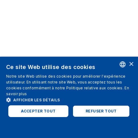
×
Ce site Web utilise des cookies
Notre site Web utilise des cookies pour améliorer l'expérience
ENGLISH
utilisateur. En utilisant notre site Web, vous acceptez tous les
cookies conformément à notre Politique relative aux cookies.
En
SPANISH
savoir plus
AFFICHER LES DÉTAILS
ITALIAN
ACCEPTER TOUT
REFUSER TOUT
GERMAN
ENGLISH
STRICTEMENT NÉCESSAIRES
PERFORMANCE
FRENCH