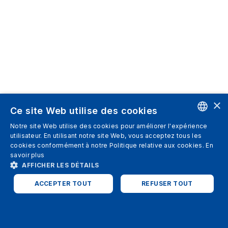
×
Ce site Web utilise des cookies
Notre site Web utilise des cookies pour améliorer l'expérience
ENGLISH
utilisateur. En utilisant notre site Web, vous acceptez tous les
cookies conformément à notre Politique relative aux cookies.
En
SPANISH
savoir plus
AFFICHER LES DÉTAILS
ITALIAN
ACCEPTER TOUT
REFUSER TOUT
GERMAN
ENGLISH
STRICTEMENT NÉCESSAIRES
PERFORMANCE
FRENCH