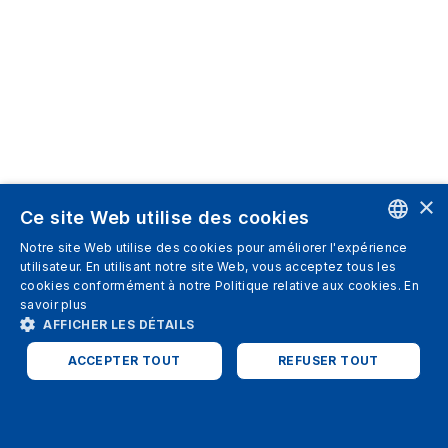
×
Ce site Web utilise des cookies
Notre site Web utilise des cookies pour améliorer l'expérience
ENGLISH
utilisateur. En utilisant notre site Web, vous acceptez tous les
cookies conformément à notre Politique relative aux cookies.
En
SPANISH
savoir plus
AFFICHER LES DÉTAILS
ITALIAN
ACCEPTER TOUT
REFUSER TOUT
GERMAN
ENGLISH
STRICTEMENT NÉCESSAIRES
PERFORMANCE
FRENCH