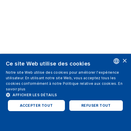
×
Ce site Web utilise des cookies
Notre site Web utilise des cookies pour améliorer l'expérience
ENGLISH
utilisateur. En utilisant notre site Web, vous acceptez tous les
cookies conformément à notre Politique relative aux cookies.
En
SPANISH
savoir plus
AFFICHER LES DÉTAILS
ITALIAN
ACCEPTER TOUT
REFUSER TOUT
GERMAN
ENGLISH
STRICTEMENT NÉCESSAIRES
PERFORMANCE
FRENCH