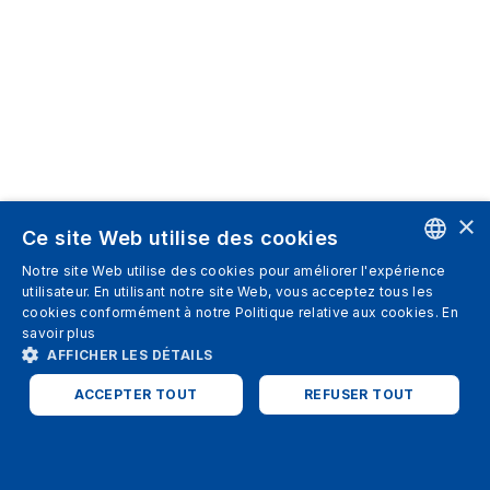
×
Ce site Web utilise des cookies
Notre site Web utilise des cookies pour améliorer l'expérience
ENGLISH
utilisateur. En utilisant notre site Web, vous acceptez tous les
cookies conformément à notre Politique relative aux cookies.
En
SPANISH
savoir plus
AFFICHER LES DÉTAILS
ITALIAN
ACCEPTER TOUT
REFUSER TOUT
GERMAN
ENGLISH
STRICTEMENT NÉCESSAIRES
PERFORMANCE
FRENCH