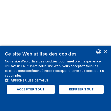
×
Ce site Web utilise des cookies
Notre site Web utilise des cookies pour améliorer l'expérience
ENGLISH
utilisateur. En utilisant notre site Web, vous acceptez tous les
cookies conformément à notre Politique relative aux cookies.
En
SPANISH
savoir plus
AFFICHER LES DÉTAILS
ITALIAN
ACCEPTER TOUT
REFUSER TOUT
GERMAN
ENGLISH
STRICTEMENT NÉCESSAIRES
PERFORMANCE
FRENCH