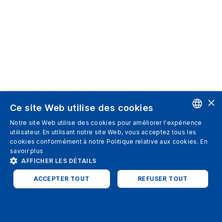
×
Ce site Web utilise des cookies
Notre site Web utilise des cookies pour améliorer l'expérience
ENGLISH
utilisateur. En utilisant notre site Web, vous acceptez tous les
cookies conformément à notre Politique relative aux cookies.
En
SPANISH
savoir plus
AFFICHER LES DÉTAILS
ITALIAN
ACCEPTER TOUT
REFUSER TOUT
GERMAN
ENGLISH
STRICTEMENT NÉCESSAIRES
PERFORMANCE
FRENCH