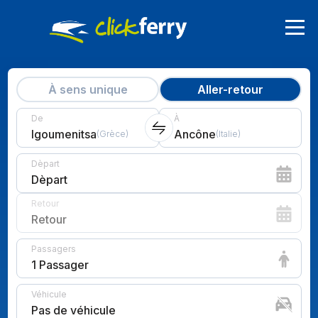
À sens unique
Aller-retour
De
À
Igoumenitsa
Ancône
(
Grèce
)
(
Italie
)
Dèpart
Dèpart
Retour
Retour
Passagers
1 Passager
Véhicule
Pas de véhicule