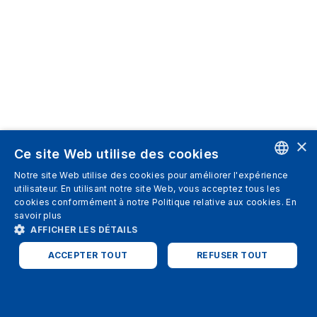
×
Ce site Web utilise des cookies
Notre site Web utilise des cookies pour améliorer l'expérience
ENGLISH
utilisateur. En utilisant notre site Web, vous acceptez tous les
cookies conformément à notre Politique relative aux cookies.
En
SPANISH
savoir plus
AFFICHER LES DÉTAILS
ITALIAN
ACCEPTER TOUT
REFUSER TOUT
GERMAN
ENGLISH
STRICTEMENT NÉCESSAIRES
PERFORMANCE
FRENCH