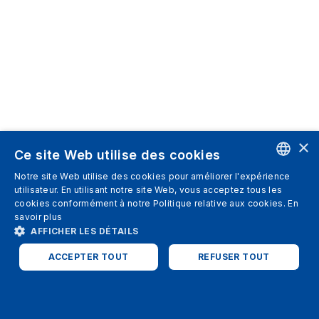
×
Ce site Web utilise des cookies
Notre site Web utilise des cookies pour améliorer l'expérience
ENGLISH
utilisateur. En utilisant notre site Web, vous acceptez tous les
cookies conformément à notre Politique relative aux cookies.
En
SPANISH
savoir plus
AFFICHER LES DÉTAILS
ITALIAN
ACCEPTER TOUT
REFUSER TOUT
GERMAN
ENGLISH
STRICTEMENT NÉCESSAIRES
PERFORMANCE
FRENCH