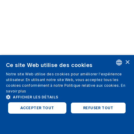
×
Ce site Web utilise des cookies
Notre site Web utilise des cookies pour améliorer l'expérience
ENGLISH
utilisateur. En utilisant notre site Web, vous acceptez tous les
cookies conformément à notre Politique relative aux cookies.
En
SPANISH
savoir plus
AFFICHER LES DÉTAILS
ITALIAN
ACCEPTER TOUT
REFUSER TOUT
GERMAN
ENGLISH
STRICTEMENT NÉCESSAIRES
PERFORMANCE
FRENCH