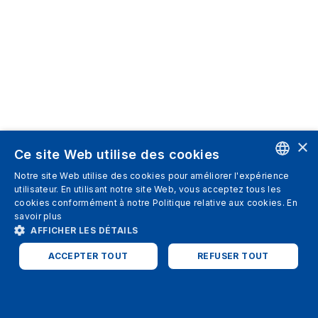
×
Ce site Web utilise des cookies
Notre site Web utilise des cookies pour améliorer l'expérience
ENGLISH
utilisateur. En utilisant notre site Web, vous acceptez tous les
cookies conformément à notre Politique relative aux cookies.
En
SPANISH
savoir plus
AFFICHER LES DÉTAILS
ITALIAN
ACCEPTER TOUT
REFUSER TOUT
GERMAN
ENGLISH
STRICTEMENT NÉCESSAIRES
PERFORMANCE
FRENCH