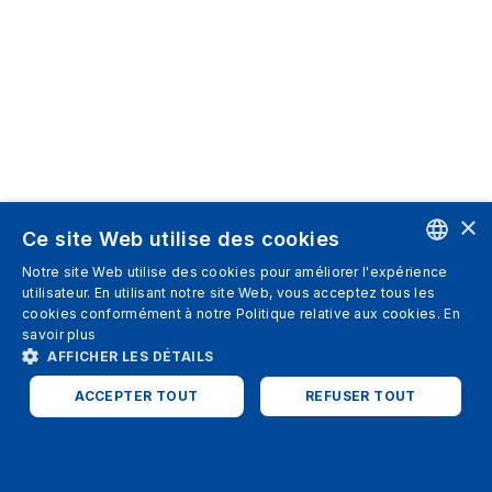
×
Ce site Web utilise des cookies
Notre site Web utilise des cookies pour améliorer l'expérience
ENGLISH
utilisateur. En utilisant notre site Web, vous acceptez tous les
cookies conformément à notre Politique relative aux cookies.
En
SPANISH
savoir plus
AFFICHER LES DÉTAILS
ITALIAN
ACCEPTER TOUT
REFUSER TOUT
GERMAN
ENGLISH
STRICTEMENT NÉCESSAIRES
PERFORMANCE
FRENCH