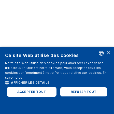
×
Ce site Web utilise des cookies
Notre site Web utilise des cookies pour améliorer l'expérience
ENGLISH
utilisateur. En utilisant notre site Web, vous acceptez tous les
cookies conformément à notre Politique relative aux cookies.
En
SPANISH
savoir plus
AFFICHER LES DÉTAILS
ITALIAN
ACCEPTER TOUT
REFUSER TOUT
GERMAN
ENGLISH
STRICTEMENT NÉCESSAIRES
PERFORMANCE
FRENCH