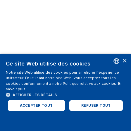
×
Ce site Web utilise des cookies
Notre site Web utilise des cookies pour améliorer l'expérience
ENGLISH
utilisateur. En utilisant notre site Web, vous acceptez tous les
cookies conformément à notre Politique relative aux cookies.
En
SPANISH
savoir plus
AFFICHER LES DÉTAILS
ITALIAN
ACCEPTER TOUT
REFUSER TOUT
GERMAN
ENGLISH
STRICTEMENT NÉCESSAIRES
PERFORMANCE
FRENCH