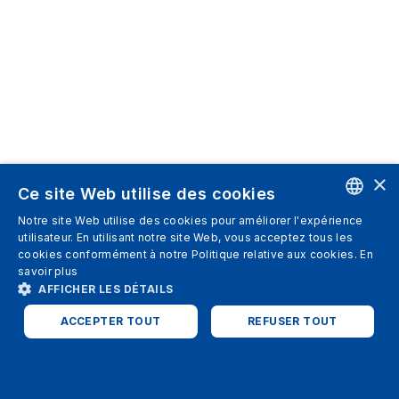
×
Ce site Web utilise des cookies
Notre site Web utilise des cookies pour améliorer l'expérience
ENGLISH
utilisateur. En utilisant notre site Web, vous acceptez tous les
cookies conformément à notre Politique relative aux cookies.
En
SPANISH
savoir plus
AFFICHER LES DÉTAILS
ITALIAN
ACCEPTER TOUT
REFUSER TOUT
GERMAN
ENGLISH
STRICTEMENT NÉCESSAIRES
PERFORMANCE
FRENCH