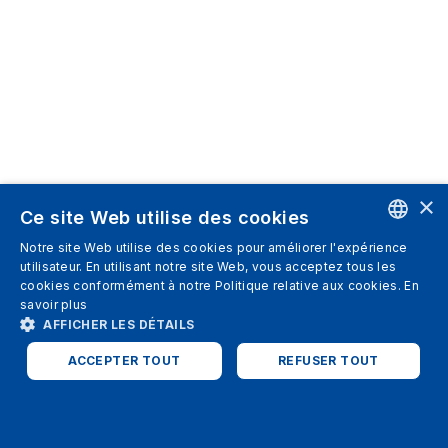
×
Ce site Web utilise des cookies
Notre site Web utilise des cookies pour améliorer l'expérience
ENGLISH
utilisateur. En utilisant notre site Web, vous acceptez tous les
cookies conformément à notre Politique relative aux cookies.
En
SPANISH
savoir plus
AFFICHER LES DÉTAILS
ITALIAN
ACCEPTER TOUT
REFUSER TOUT
GERMAN
ENGLISH
STRICTEMENT NÉCESSAIRES
PERFORMANCE
FRENCH