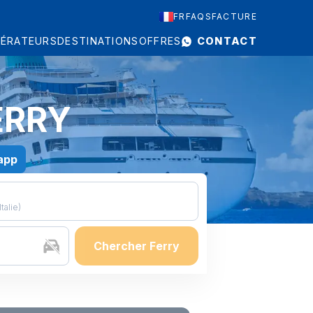
FR
FAQS
FACTURE
ÉRATEURS
DESTINATIONS
OFFRES
CONTACT
ERRY
app
Italie
)
Chercher Ferry