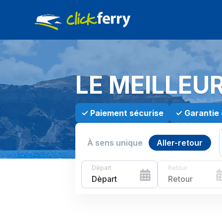
LE MEILLEU
✓
Paiement sécurise
✓
Garantie 
À sens unique
Aller-retour
Dèpart
Retour
Dèpart
Retour