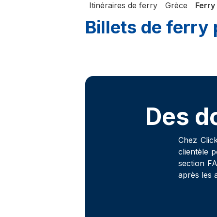
Itinéraires de ferry
Grèce
Ferry
Billets de ferr
Des do
Chez Click
clientèle 
section F
après les a