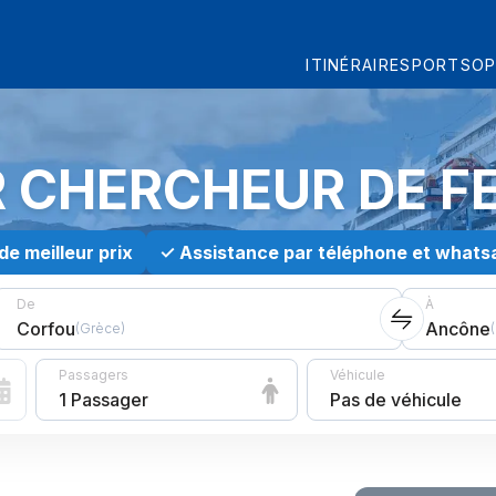
ITINÉRAIRES
PORTS
OP
R CHERCHEUR DE F
de meilleur prix
✓
Assistance par téléphone et whats
De
À
Corfou
Ancône
(
Grèce
)
(
Passagers
Véhicule
1 Passager
Pas de véhicule