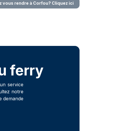
 vous rendre à Corfou? Cliquez ici
u ferry
un service
ultez notre
de demande