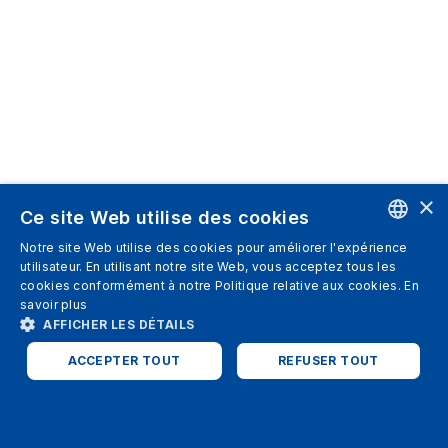
×
Ce site Web utilise des cookies
Notre site Web utilise des cookies pour améliorer l'expérience
ENGLISH
utilisateur. En utilisant notre site Web, vous acceptez tous les
cookies conformément à notre Politique relative aux cookies.
En
SPANISH
savoir plus
AFFICHER LES DÉTAILS
ITALIAN
ACCEPTER TOUT
REFUSER TOUT
GERMAN
ENGLISH
STRICTEMENT NÉCESSAIRES
PERFORMANCE
FRENCH