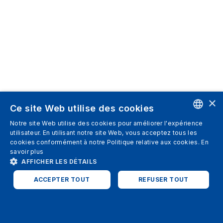
×
Ce site Web utilise des cookies
Notre site Web utilise des cookies pour améliorer l'expérience
ENGLISH
utilisateur. En utilisant notre site Web, vous acceptez tous les
cookies conformément à notre Politique relative aux cookies.
En
SPANISH
savoir plus
AFFICHER LES DÉTAILS
ITALIAN
ACCEPTER TOUT
REFUSER TOUT
GERMAN
ENGLISH
STRICTEMENT NÉCESSAIRES
PERFORMANCE
FRENCH