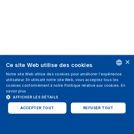
×
Ce site Web utilise des cookies
Notre site Web utilise des cookies pour améliorer l'expérience
ENGLISH
utilisateur. En utilisant notre site Web, vous acceptez tous les
cookies conformément à notre Politique relative aux cookies.
En
SPANISH
savoir plus
AFFICHER LES DÉTAILS
ITALIAN
ACCEPTER TOUT
REFUSER TOUT
GERMAN
ENGLISH
STRICTEMENT NÉCESSAIRES
PERFORMANCE
FRENCH