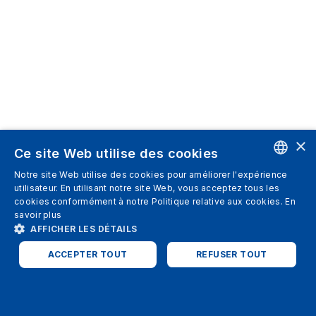
×
Ce site Web utilise des cookies
Notre site Web utilise des cookies pour améliorer l'expérience
ENGLISH
utilisateur. En utilisant notre site Web, vous acceptez tous les
cookies conformément à notre Politique relative aux cookies.
En
SPANISH
savoir plus
AFFICHER LES DÉTAILS
ITALIAN
ACCEPTER TOUT
REFUSER TOUT
GERMAN
ENGLISH
STRICTEMENT NÉCESSAIRES
PERFORMANCE
FRENCH