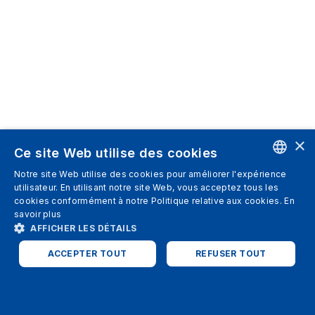
×
Ce site Web utilise des cookies
Notre site Web utilise des cookies pour améliorer l'expérience
ENGLISH
utilisateur. En utilisant notre site Web, vous acceptez tous les
cookies conformément à notre Politique relative aux cookies.
En
SPANISH
savoir plus
AFFICHER LES DÉTAILS
ITALIAN
ACCEPTER TOUT
REFUSER TOUT
GERMAN
ENGLISH
STRICTEMENT NÉCESSAIRES
PERFORMANCE
FRENCH