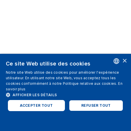
×
Ce site Web utilise des cookies
Notre site Web utilise des cookies pour améliorer l'expérience
ENGLISH
utilisateur. En utilisant notre site Web, vous acceptez tous les
cookies conformément à notre Politique relative aux cookies.
En
SPANISH
savoir plus
AFFICHER LES DÉTAILS
ITALIAN
ACCEPTER TOUT
REFUSER TOUT
GERMAN
ENGLISH
STRICTEMENT NÉCESSAIRES
PERFORMANCE
FRENCH