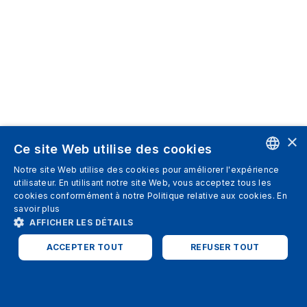
×
Ce site Web utilise des cookies
Notre site Web utilise des cookies pour améliorer l'expérience
ENGLISH
utilisateur. En utilisant notre site Web, vous acceptez tous les
cookies conformément à notre Politique relative aux cookies.
En
SPANISH
savoir plus
AFFICHER LES DÉTAILS
ITALIAN
ACCEPTER TOUT
REFUSER TOUT
GERMAN
ENGLISH
STRICTEMENT NÉCESSAIRES
PERFORMANCE
FRENCH