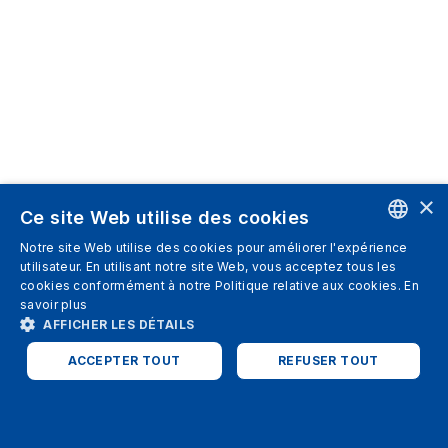
×
Ce site Web utilise des cookies
Notre site Web utilise des cookies pour améliorer l'expérience
ENGLISH
utilisateur. En utilisant notre site Web, vous acceptez tous les
cookies conformément à notre Politique relative aux cookies.
En
SPANISH
savoir plus
AFFICHER LES DÉTAILS
ITALIAN
ACCEPTER TOUT
REFUSER TOUT
GERMAN
ENGLISH
STRICTEMENT NÉCESSAIRES
PERFORMANCE
FRENCH