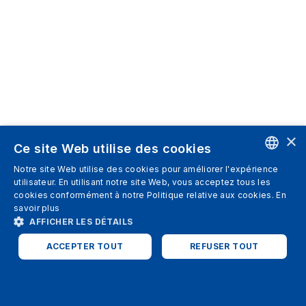
×
Ce site Web utilise des cookies
Notre site Web utilise des cookies pour améliorer l'expérience
ENGLISH
utilisateur. En utilisant notre site Web, vous acceptez tous les
cookies conformément à notre Politique relative aux cookies.
En
SPANISH
savoir plus
AFFICHER LES DÉTAILS
ITALIAN
ACCEPTER TOUT
REFUSER TOUT
GERMAN
ENGLISH
STRICTEMENT NÉCESSAIRES
PERFORMANCE
FRENCH