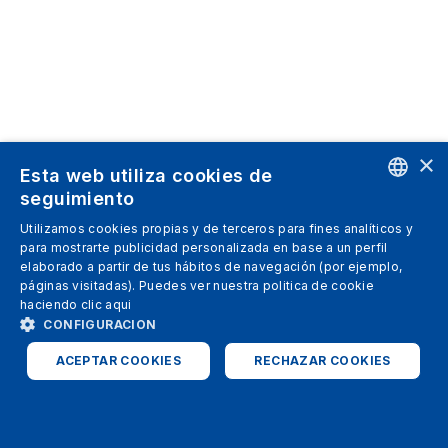
×
Esta web utiliza cookies de
seguimiento
ENGLISH
Utilizamos cookies propias y de terceros para fines analíticos y
para mostrarte publicidad personalizada en base a un perfil
SPANISH
elaborado a partir de tus hábitos de navegación (por ejemplo,
páginas visitadas). Puedes ver nuestra politica de cookie
ITALIAN
haciendo clic
aqui
GERMAN
CONFIGURACION
ENGLISH
ACEPTAR COOKIES
RECHAZAR COOKIES
FRENCH
ESTRICTAMENTE NECESARIAS
ANALÍTICAS