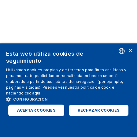
×
Esta web utiliza cookies de
seguimiento
ENGLISH
Utilizamos cookies propias y de terceros para fines analíticos y
para mostrarte publicidad personalizada en base a un perfil
SPANISH
elaborado a partir de tus hábitos de navegación (por ejemplo,
páginas visitadas). Puedes ver nuestra politica de cookie
ITALIAN
haciendo clic
aqui
GERMAN
CONFIGURACION
ENGLISH
ACEPTAR COOKIES
RECHAZAR COOKIES
FRENCH
ESTRICTAMENTE NECESARIAS
ANALÍTICAS