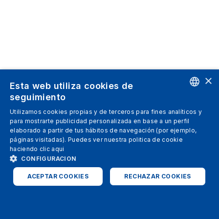
×
Esta web utiliza cookies de
seguimiento
ENGLISH
Utilizamos cookies propias y de terceros para fines analíticos y
para mostrarte publicidad personalizada en base a un perfil
SPANISH
elaborado a partir de tus hábitos de navegación (por ejemplo,
páginas visitadas). Puedes ver nuestra politica de cookie
ITALIAN
haciendo clic
aqui
GERMAN
CONFIGURACION
ENGLISH
ACEPTAR COOKIES
RECHAZAR COOKIES
FRENCH
ESTRICTAMENTE NECESARIAS
ANALÍTICAS