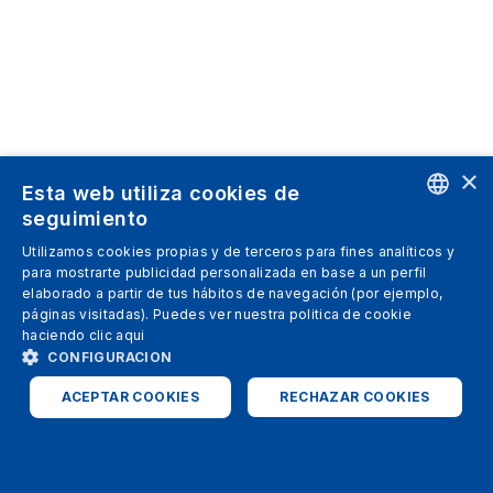
×
Esta web utiliza cookies de
seguimiento
ENGLISH
Utilizamos cookies propias y de terceros para fines analíticos y
para mostrarte publicidad personalizada en base a un perfil
SPANISH
elaborado a partir de tus hábitos de navegación (por ejemplo,
páginas visitadas). Puedes ver nuestra politica de cookie
ITALIAN
haciendo clic
aqui
GERMAN
CONFIGURACION
ENGLISH
ACEPTAR COOKIES
RECHAZAR COOKIES
FRENCH
ESTRICTAMENTE NECESARIAS
ANALÍTICAS