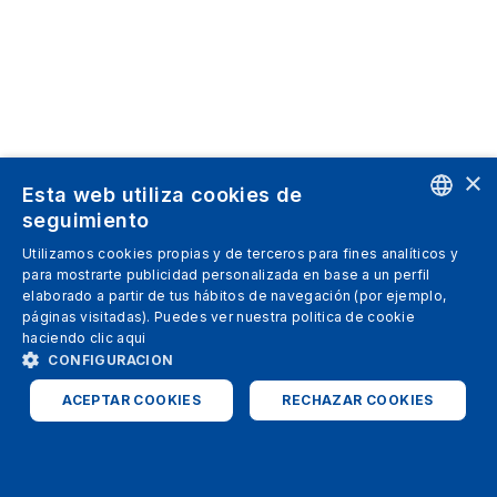
×
Esta web utiliza cookies de
seguimiento
ENGLISH
Utilizamos cookies propias y de terceros para fines analíticos y
para mostrarte publicidad personalizada en base a un perfil
SPANISH
elaborado a partir de tus hábitos de navegación (por ejemplo,
páginas visitadas). Puedes ver nuestra politica de cookie
ITALIAN
haciendo clic
aqui
GERMAN
CONFIGURACION
ENGLISH
ACEPTAR COOKIES
RECHAZAR COOKIES
FRENCH
ESTRICTAMENTE NECESARIAS
ANALÍTICAS