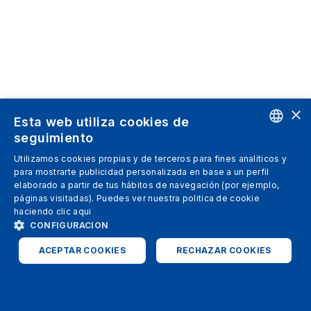
×
Esta web utiliza cookies de
seguimiento
ENGLISH
Utilizamos cookies propias y de terceros para fines analíticos y
para mostrarte publicidad personalizada en base a un perfil
SPANISH
elaborado a partir de tus hábitos de navegación (por ejemplo,
páginas visitadas). Puedes ver nuestra politica de cookie
ITALIAN
haciendo clic
aqui
GERMAN
CONFIGURACION
ENGLISH
ACEPTAR COOKIES
RECHAZAR COOKIES
FRENCH
ESTRICTAMENTE NECESARIAS
ANALÍTICAS