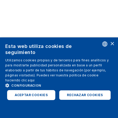
×
Esta web utiliza cookies de
seguimiento
ENGLISH
Utilizamos cookies propias y de terceros para fines analíticos y
para mostrarte publicidad personalizada en base a un perfil
SPANISH
elaborado a partir de tus hábitos de navegación (por ejemplo,
páginas visitadas). Puedes ver nuestra politica de cookie
ITALIAN
haciendo clic
aqui
GERMAN
CONFIGURACION
ENGLISH
ACEPTAR COOKIES
RECHAZAR COOKIES
FRENCH
ESTRICTAMENTE NECESARIAS
ANALÍTICAS