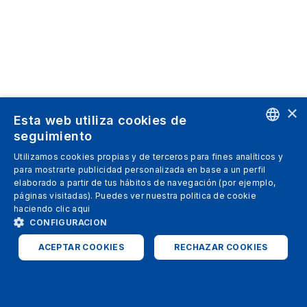
×
Esta web utiliza cookies de
seguimiento
ENGLISH
Utilizamos cookies propias y de terceros para fines analíticos y
para mostrarte publicidad personalizada en base a un perfil
SPANISH
elaborado a partir de tus hábitos de navegación (por ejemplo,
páginas visitadas). Puedes ver nuestra politica de cookie
ITALIAN
haciendo clic
aqui
GERMAN
CONFIGURACION
ENGLISH
ACEPTAR COOKIES
RECHAZAR COOKIES
FRENCH
ESTRICTAMENTE NECESARIAS
ANALÍTICAS