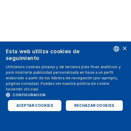
×
Esta web utiliza cookies de
seguimiento
ENGLISH
Utilizamos cookies propias y de terceros para fines analíticos y
para mostrarte publicidad personalizada en base a un perfil
SPANISH
elaborado a partir de tus hábitos de navegación (por ejemplo,
páginas visitadas). Puedes ver nuestra politica de cookie
ITALIAN
haciendo clic
aqui
GERMAN
CONFIGURACION
ENGLISH
ACEPTAR COOKIES
RECHAZAR COOKIES
FRENCH
ESTRICTAMENTE NECESARIAS
ANALÍTICAS