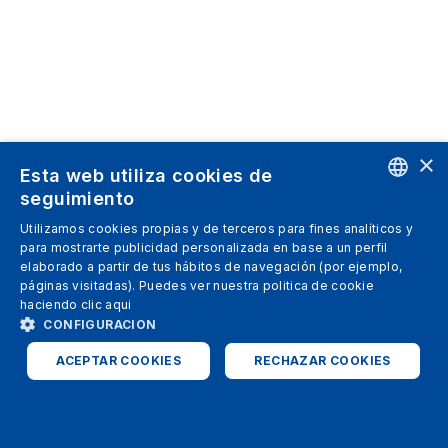
×
Esta web utiliza cookies de
seguimiento
ENGLISH
Utilizamos cookies propias y de terceros para fines analíticos y
para mostrarte publicidad personalizada en base a un perfil
SPANISH
elaborado a partir de tus hábitos de navegación (por ejemplo,
páginas visitadas). Puedes ver nuestra politica de cookie
ITALIAN
haciendo clic
aqui
GERMAN
CONFIGURACION
ENGLISH
ACEPTAR COOKIES
RECHAZAR COOKIES
FRENCH
ESTRICTAMENTE NECESARIAS
ANALÍTICAS