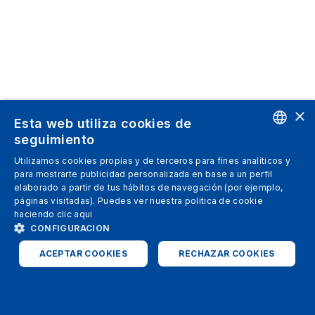
×
Esta web utiliza cookies de
seguimiento
ENGLISH
Utilizamos cookies propias y de terceros para fines analíticos y
para mostrarte publicidad personalizada en base a un perfil
SPANISH
elaborado a partir de tus hábitos de navegación (por ejemplo,
páginas visitadas). Puedes ver nuestra politica de cookie
ITALIAN
haciendo clic
aqui
GERMAN
CONFIGURACION
ENGLISH
ACEPTAR COOKIES
RECHAZAR COOKIES
FRENCH
ESTRICTAMENTE NECESARIAS
ANALÍTICAS