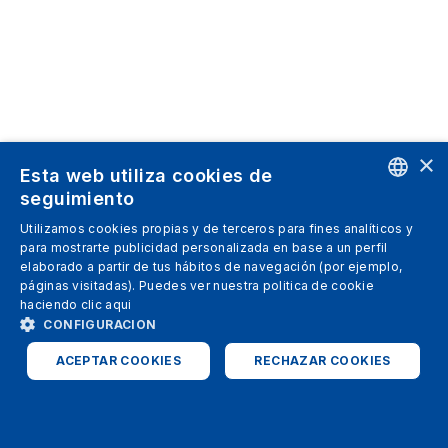
×
Esta web utiliza cookies de
seguimiento
ENGLISH
Utilizamos cookies propias y de terceros para fines analíticos y
para mostrarte publicidad personalizada en base a un perfil
SPANISH
elaborado a partir de tus hábitos de navegación (por ejemplo,
páginas visitadas). Puedes ver nuestra politica de cookie
ITALIAN
haciendo clic
aqui
GERMAN
CONFIGURACION
ENGLISH
ACEPTAR COOKIES
RECHAZAR COOKIES
FRENCH
ESTRICTAMENTE NECESARIAS
ANALÍTICAS