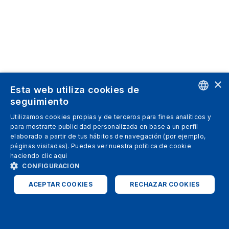
×
Esta web utiliza cookies de
seguimiento
ENGLISH
Utilizamos cookies propias y de terceros para fines analíticos y
para mostrarte publicidad personalizada en base a un perfil
SPANISH
elaborado a partir de tus hábitos de navegación (por ejemplo,
páginas visitadas). Puedes ver nuestra politica de cookie
ITALIAN
haciendo clic
aqui
GERMAN
CONFIGURACION
ENGLISH
ACEPTAR COOKIES
RECHAZAR COOKIES
FRENCH
ESTRICTAMENTE NECESARIAS
ANALÍTICAS