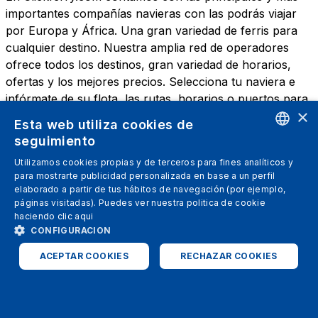
importantes compañías navieras con las podrás viajar
por Europa y África. Una gran variedad de ferris para
cualquier destino. Nuestra amplia red de operadores
ofrece todos los destinos, gran variedad de horarios,
ofertas y los mejores precios. Selecciona tu naviera e
infórmate de su flota, las rutas, horarios o puertos para
×
escoger la que más se ajuste a tus necesidades.
Esta web utiliza cookies de
seguimiento
ENGLISH
Utilizamos cookies propias y de terceros para fines analíticos y
para mostrarte publicidad personalizada en base a un perfil
SPANISH
elaborado a partir de tus hábitos de navegación (por ejemplo,
páginas visitadas). Puedes ver nuestra politica de cookie
ITALIAN
haciendo clic
aqui
GERMAN
CONFIGURACION
ENGLISH
ACEPTAR COOKIES
RECHAZAR COOKIES
FRENCH
ESTRICTAMENTE NECESARIAS
ANALÍTICAS