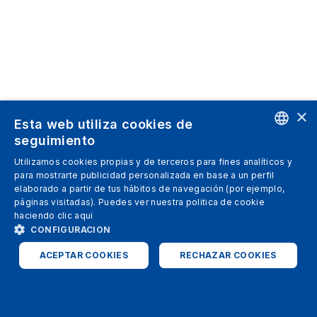
×
Esta web utiliza cookies de
seguimiento
ENGLISH
Utilizamos cookies propias y de terceros para fines analíticos y
para mostrarte publicidad personalizada en base a un perfil
SPANISH
elaborado a partir de tus hábitos de navegación (por ejemplo,
páginas visitadas). Puedes ver nuestra politica de cookie
ITALIAN
haciendo clic
aqui
GERMAN
CONFIGURACION
ENGLISH
ACEPTAR COOKIES
RECHAZAR COOKIES
FRENCH
ESTRICTAMENTE NECESARIAS
ANALÍTICAS