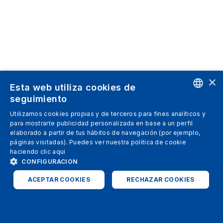
×
Esta web utiliza cookies de
seguimiento
ENGLISH
Utilizamos cookies propias y de terceros para fines analíticos y
para mostrarte publicidad personalizada en base a un perfil
SPANISH
elaborado a partir de tus hábitos de navegación (por ejemplo,
páginas visitadas). Puedes ver nuestra politica de cookie
ITALIAN
haciendo clic
aqui
GERMAN
CONFIGURACION
ENGLISH
ACEPTAR COOKIES
RECHAZAR COOKIES
FRENCH
ESTRICTAMENTE NECESARIAS
ANALÍTICAS