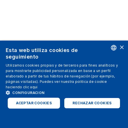
×
Esta web utiliza cookies de
seguimiento
ENGLISH
Utilizamos cookies propias y de terceros para fines analíticos y
para mostrarte publicidad personalizada en base a un perfil
SPANISH
elaborado a partir de tus hábitos de navegación (por ejemplo,
páginas visitadas). Puedes ver nuestra politica de cookie
ITALIAN
haciendo clic
aqui
GERMAN
CONFIGURACION
ENGLISH
ACEPTAR COOKIES
RECHAZAR COOKIES
FRENCH
ESTRICTAMENTE NECESARIAS
ANALÍTICAS