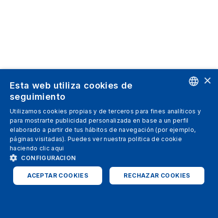
×
Esta web utiliza cookies de
seguimiento
ENGLISH
Utilizamos cookies propias y de terceros para fines analíticos y
para mostrarte publicidad personalizada en base a un perfil
SPANISH
elaborado a partir de tus hábitos de navegación (por ejemplo,
páginas visitadas). Puedes ver nuestra politica de cookie
ITALIAN
haciendo clic
aqui
GERMAN
CONFIGURACION
ENGLISH
ACEPTAR COOKIES
RECHAZAR COOKIES
FRENCH
ESTRICTAMENTE NECESARIAS
ANALÍTICAS