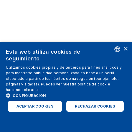
×
Esta web utiliza cookies de
seguimiento
ENGLISH
Utilizamos cookies propias y de terceros para fines analíticos y
para mostrarte publicidad personalizada en base a un perfil
SPANISH
elaborado a partir de tus hábitos de navegación (por ejemplo,
páginas visitadas). Puedes ver nuestra politica de cookie
ITALIAN
haciendo clic
aqui
GERMAN
CONFIGURACION
ENGLISH
ACEPTAR COOKIES
RECHAZAR COOKIES
FRENCH
ESTRICTAMENTE NECESARIAS
ANALÍTICAS