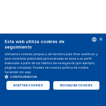
×
Esta web utiliza cookies de
seguimiento
ENGLISH
Utilizamos cookies propias y de terceros para fines analíticos y
para mostrarte publicidad personalizada en base a un perfil
SPANISH
elaborado a partir de tus hábitos de navegación (por ejemplo,
páginas visitadas). Puedes ver nuestra politica de cookie
ITALIAN
haciendo clic
aqui
GERMAN
CONFIGURACION
ENGLISH
ACEPTAR COOKIES
RECHAZAR COOKIES
FRENCH
ESTRICTAMENTE NECESARIAS
ANALÍTICAS