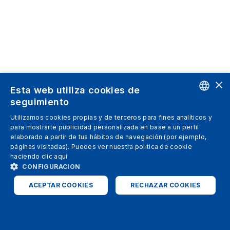
×
Esta web utiliza cookies de
seguimiento
ENGLISH
Utilizamos cookies propias y de terceros para fines analíticos y
para mostrarte publicidad personalizada en base a un perfil
SPANISH
elaborado a partir de tus hábitos de navegación (por ejemplo,
páginas visitadas). Puedes ver nuestra politica de cookie
ITALIAN
haciendo clic
aqui
GERMAN
CONFIGURACION
ENGLISH
ACEPTAR COOKIES
RECHAZAR COOKIES
FRENCH
ESTRICTAMENTE NECESARIAS
ANALÍTICAS