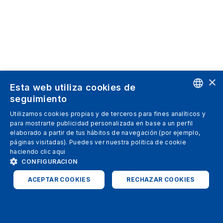
×
Esta web utiliza cookies de
seguimiento
ENGLISH
Utilizamos cookies propias y de terceros para fines analíticos y
para mostrarte publicidad personalizada en base a un perfil
SPANISH
elaborado a partir de tus hábitos de navegación (por ejemplo,
páginas visitadas). Puedes ver nuestra politica de cookie
ITALIAN
haciendo clic
aqui
GERMAN
CONFIGURACION
ENGLISH
ACEPTAR COOKIES
RECHAZAR COOKIES
FRENCH
ESTRICTAMENTE NECESARIAS
ANALÍTICAS